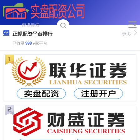
正规配资平台排行
更多
已收录
999
+家平台