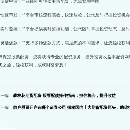
 **便捷申请：**在线即可轻松申请配资，无需繁琐手续。
 **快速审核：**平台审核流程高效，快速放款，让您及时把握投资机
 **实时监控：**平台提供实时监控功能，让您随时掌握投资动态，及
 **灵活还款：**支持多种还款方式，满足您的不同需求，让您轻松获
择保定股票配资，您将获得专业的配资服务，提升投资收益率配资网
飞之旅，轻松获利，成就财富梦想！
上一篇：
攀枝花期货配资 股票配债操作指南：抓住机会，提升收益
下一篇：
散户股票开户选哪个证券公司 揭秘国内十大期货配资巨头，助你
相关文章