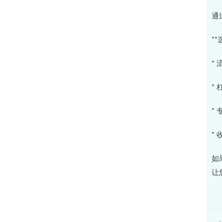
通
*
*
*
*
*
如
让