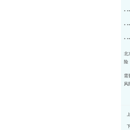
*
*
*
北
险
需
风