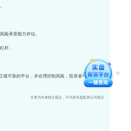
题。
好风险承受能力评估。
度杠杆。
正规可靠的平台，并合理控制风险，投资者可以借助配
文章为作者独立观点，不代表实盘配资公司观点