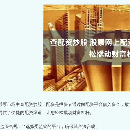
股票市场中查配资炒股，配资是投资者通过向配资平台借入资金，放
提供了便捷的配资渠道，让您轻松撬动财富杠杆。
 **监管合规：**选择受监管的平台，确保其合法合规。