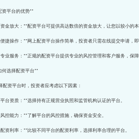
*配资平台的优势**
 **资金放大：**配资平台可提供高达数倍的资金放大，让您以较小的
 **便捷操作：**网上配资平台操作简单，投资者只需在线提交申请，
 **专业服务：**正规的配资平台提供专业的风控管理和客户服务，保
*如何选择配资平台**
择配资平台时，投资者应考虑以下因素：
 **平台资质：**选择持有正规营业执照和监管机构认证的平台。
 **风控能力：**了解平台的风控措施，确保资金安全。
 **配资利率：**比较不同平台的配资利率，选择利率合理的平台。