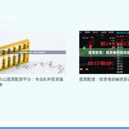
相关文章
白山股票配资平台：专业杠杆投资服
股票配债：投资者的融资新
务