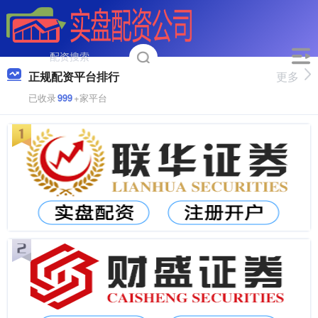
正规配资平台排行
更多
已收录
999
+家平台