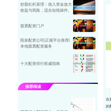
炒股杠杆原理：借入资金放大
收益与风险，适合短线操作。
股票配资门户
阳泉配资公司|正规平台推荐|
本地股票配资服务
十大配资排行权威指南
推荐阅读
在
的