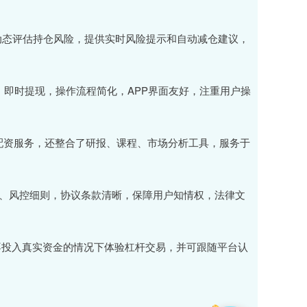
据模型动态评估持仓风险，提供实时风险提示和自动减仓建议，
充值、即时提现，操作流程简化，APP界面友好，注重用户操
仅提供配资服务，还整合了研报、课程、市场分析工具，服务于
构信息、风控细则，协议条款清晰，保障用户知情权，法律文
用户在不投入真实资金的情况下体验杠杆交易，并可跟随平台认