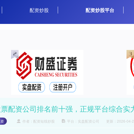
配资炒股
配资炒股平台
股票配资公司排名前十强，正规平台综合实
配资
作者：配资短线炒股
平台：实盘配资公司
更新：2026-04-23