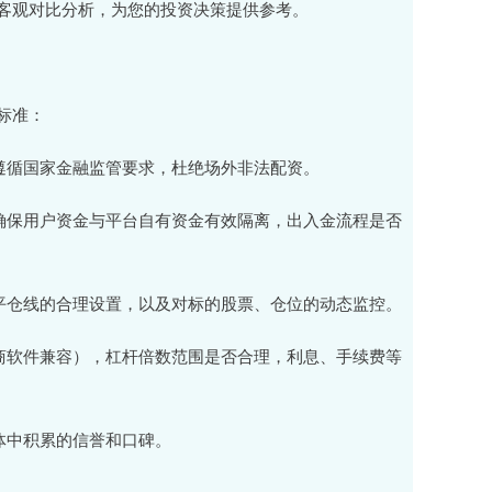
客观对比分析，为您的投资决策提供参考。
标准：
是否遵循国家金融监管要求，杜绝场外非法配资。
管，确保用户资金与平台自有资金有效隔离，出入金流程是否
线、平仓线的合理设置，以及对标的股票、仓位的动态监控。
流券商软件兼容），杠杆倍数范围是否合理，利息、手续费等
群体中积累的信誉和口碑。