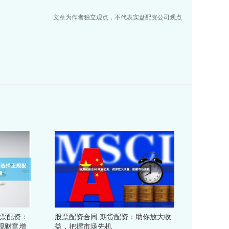
文章为作者独立观点，不代表实盘配资公司观点
股票配资：
股票配资合同 期货配资：助你放大收
现财富增
益，把握市场先机