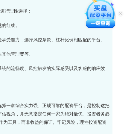
应进行理性选择：
越的红线。
和风险承受能力，选择风控条款、杠杆比例相匹配的平台。
存在其他管理费等。
交易系统的流畅度、风控触发的实际感受以及客服的响应效
选择一家综合实力强、正规可靠的配资平台，是控制这把
评估视角，并无意指定任何一家为绝对最优。投资者务必
作为工具，而非收益的保证。牢记风险，理性投资配资