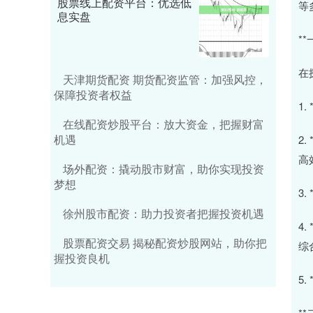
股票线上配资平台：优选低
等
息实盘
*
在
天津期货配资 期货配资监管：加强风控，
保障投资者权益
1
在线配资炒股平台：放大资金，把握财富
机遇
2
高
场外配资：撬动股市财富，助你实现投资
梦想
3
徐州股市配资：助力投资者把握投资机遇
4
股票配资交易 揭秘配资炒股网站，助你把
综
握投资良机
5
*