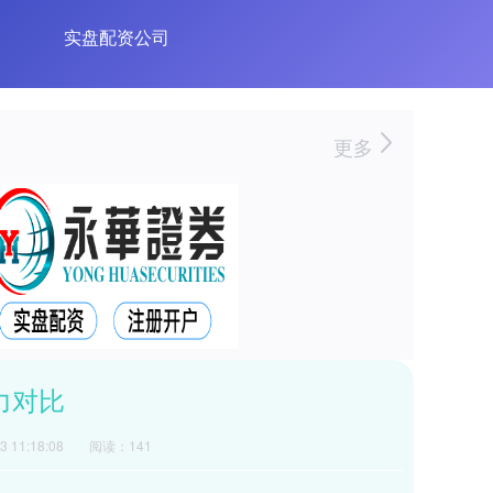
实盘配资公司
更多
力对比
 11:18:08
阅读：141