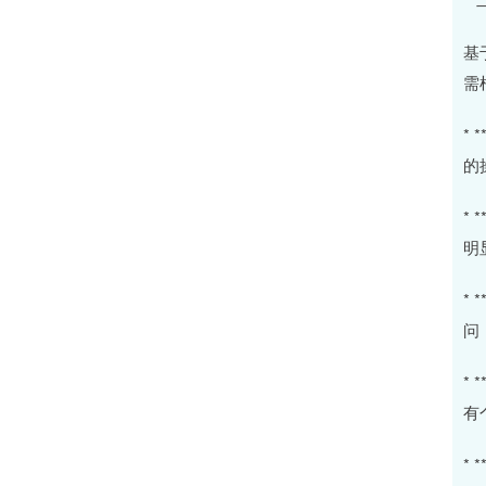
基
需
*
的
*
明
*
问
*
有
*