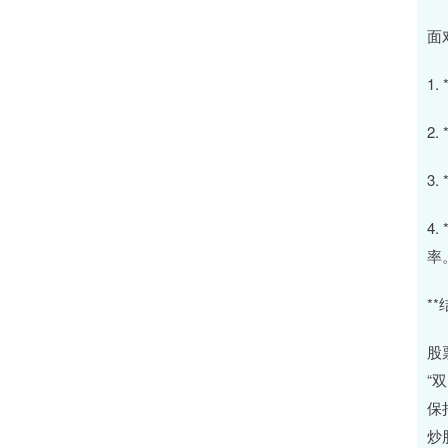
面
1
2
3
4
率
**
股
“
保
炒