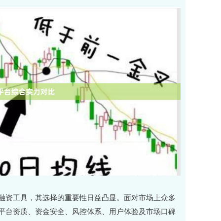
融资工具，其选择的重要性日益凸显。面对市场上众多
平台资质、资金安全、风控体系、用户体验及市场口碑