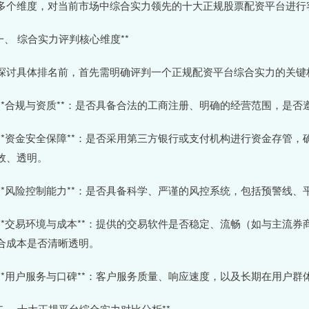
多个维度，对当前市场中综合实力领先的十大正规股票配资平台进行
*一、 综合实力评判核心维度**
探讨具体排名前，首先需明确评判一个正规配资平台综合实力的关键
. **合规与资质**：是否具备合法的工商注册、明确的经营范围，
. **资金安全保障**：是否采用第三方银行或支付机构进行资金存
效、透明。
. **风险控制能力**：是否具备科学、严谨的风控系统，包括预警
. **交易环境与成本**：提供的交易软件是否稳定、流畅（如与主
合成本是否清晰透明。
. **用户服务与口碑**：客户服务质量、响应速度，以及长期在用户
*二、 十大正规平台综合实力对比分析**