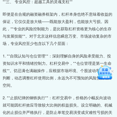
**三、 专业风控：超越工具的灵魂支柱**
即便是在合规的融资融券框架内，杠杆本身也绝不意味着收益的
保证，它仅仅是放大镜——既能放大盈利，也能放大亏损。因
此，**专业的风险控制能力，是比获取杠杆资格更为核心的生存
与发展技能**。对于北京这样信息瞬息万变、市场波动复杂的市
场，专业风控至少包含以下几个层面：
1. **自我认知与仓位管理**：深刻理解自身的风险承受能力、投
资知识水平和情绪控制力。杠杆交易中，**仓位管理是第一生命
线**。切忌满仓满融操作，应根据市场环境、个股波动率和自身
判断，动态调整杠杆使用比例，永远为不可预知的风险预留缓冲
空间。
2. **止损纪律的钢铁执行**：杠杆交易中，价格的小幅反向波动
就可能因杠杆效应导致较大比例的权益损失。设立明确的、机械
化的止损位并严格执行，是防止单笔交易演变成灾难性亏损的关