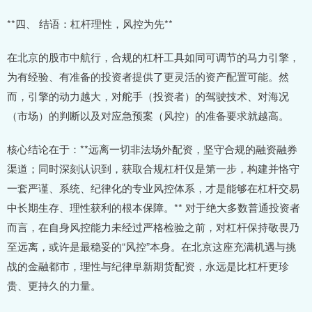
**四、 结语：杠杆理性，风控为先**
在北京的股市中航行，合规的杠杆工具如同可调节的马力引擎，
为有经验、有准备的投资者提供了更灵活的资产配置可能。然
而，引擎的动力越大，对舵手（投资者）的驾驶技术、对海况
（市场）的判断以及对应急预案（风控）的准备要求就越高。
核心结论在于：**远离一切非法场外配资，坚守合规的融资融券
渠道；同时深刻认识到，获取合规杠杆仅是第一步，构建并恪守
一套严谨、系统、纪律化的专业风控体系，才是能够在杠杆交易
中长期生存、理性获利的根本保障。** 对于绝大多数普通投资者
而言，在自身风控能力未经过严格检验之前，对杠杆保持敬畏乃
至远离，或许是最稳妥的“风控”本身。在北京这座充满机遇与挑
战的金融都市，理性与纪律阜新期货配资，永远是比杠杆更珍
贵、更持久的力量。