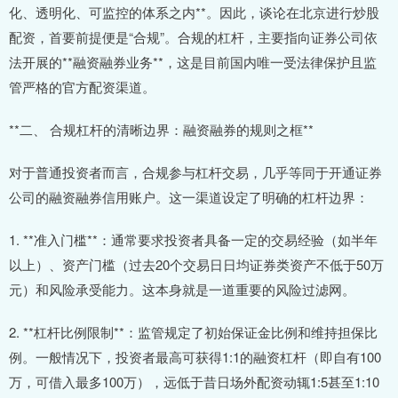
化、透明化、可监控的体系之内**。因此，谈论在北京进行炒股
配资，首要前提便是“合规”。合规的杠杆，主要指向证券公司依
法开展的**融资融券业务**，这是目前国内唯一受法律保护且监
管严格的官方配资渠道。
**二、 合规杠杆的清晰边界：融资融券的规则之框**
对于普通投资者而言，合规参与杠杆交易，几乎等同于开通证券
公司的融资融券信用账户。这一渠道设定了明确的杠杆边界：
1. **准入门槛**：通常要求投资者具备一定的交易经验（如半年
以上）、资产门槛（过去20个交易日日均证券类资产不低于50万
元）和风险承受能力。这本身就是一道重要的风险过滤网。
2. **杠杆比例限制**：监管规定了初始保证金比例和维持担保比
例。一般情况下，投资者最高可获得1:1的融资杠杆（即自有100
万，可借入最多100万），远低于昔日场外配资动辄1:5甚至1:10