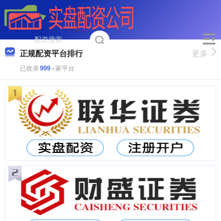
正规配资平台排行
更多
已收录
999
+家平台