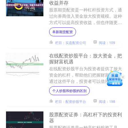
收益并存
股票期货配资是一种杠杆投资方式，通
过向券商借入资金放大投资规模。这种
方式可以提高投资收益，但也伴随更高
的风险。 **杠杆效应** 股票期货配资
阜新期货配资
的杠杆倍数通常为1....
栏目：实盘配资公司
阅读：109
在线配资炒股平台：放大资金，把
握财富机遇
在线配资炒股平台为投资者提供了放大
资金的杠杆，帮助他们把握财富机遇。
通过这些平台，投资者可以借用资金，
以更高的资金量进行股票交易。 配资
个人炒股和炒股的区别
平台的优势在于，它可以放....
栏目：配资炒股平台
阅读：198
股票配资证券：高杠杆下的投资利
器
股票配资证券是一种高杠杆投资工具，