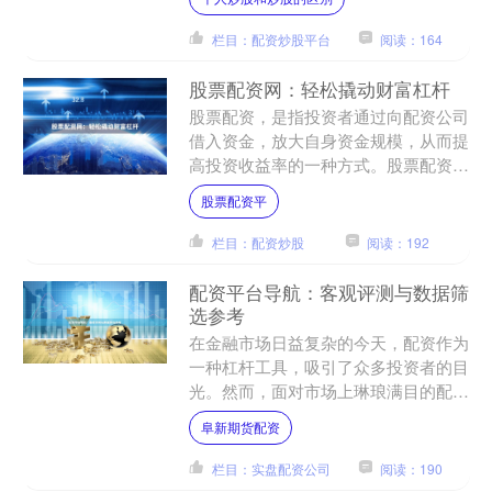
加获利机会。 正规合法的股....
栏目：配资炒股平台
阅读：164
股票配资网：轻松撬动财富杠杆
股票配资，是指投资者通过向配资公司
借入资金，放大自身资金规模，从而提
高投资收益率的一种方式。股票配资网
为投资者提供便捷的配资服务股票配资
股票配资平
平，让您轻松撬动财富杠杆....
栏目：配资炒股
阅读：192
配资平台导航：客观评测与数据筛
选参考
在金融市场日益复杂的今天，配资作为
一种杠杆工具，吸引了众多投资者的目
光。然而，面对市场上琳琅满目的配资
平台，如何选择一家安全、可靠、高效
阜新期货配资
的平台，成为投资者面临的....
栏目：实盘配资公司
阅读：190