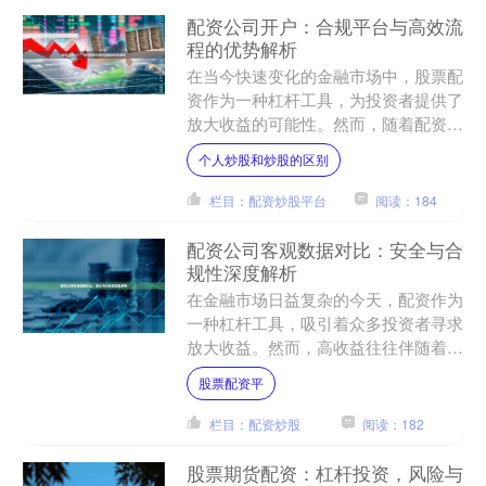
配资公司开户：合规平台与高效流
程的优势解析
在当今快速变化的金融市场中，股票配
资作为一种杠杆工具，为投资者提供了
放大收益的可能性。然而，随着配资行
业的快速发展，市场上平台质量参差不
个人炒股和炒股的区别
齐，投资者面临的风险也日....
栏目：配资炒股平台
阅读：184
配资公司客观数据对比：安全与合
规性深度解析
在金融市场日益复杂的今天，配资作为
一种杠杆工具，吸引着众多投资者寻求
放大收益。然而，高收益往往伴随着高
风险，而风险的核心往往不在于市场波
股票配资平
动本身，而在于提供杠杆的....
栏目：配资炒股
阅读：182
股票期货配资：杠杆投资，风险与