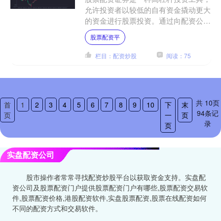
允许投资者以较低的自有资金撬动更大
的资金进行股票投资。通过向配资公司
借入资金，投资者可以放大投资收益，
股票配资平
但同时也会承担更高的风险....
栏目：配资炒股
阅读：75
共
10
页
首
1
2
3
4
5
6
7
8
9
10
下
末
94
条记
页
一
页
录
页
实盘配资公司
股市操作者常常寻找配资炒股平台以获取资金支持。实盘配
资公司及股票配资门户提供股票配资门户有哪些,股票配资交易软
件,股票配资价格,港股配资软件,实盘股票配资,股票在线配资如何
不同的配资方式和交易软件。