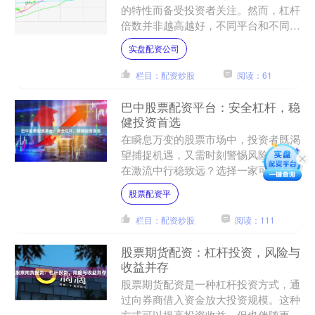
的特性而备受投资者关注。然而，杠杆
倍数并非越高越好，不同平台和不同品
种的杠杆上限也存在显著差异。本文将
实盘配资公司
为您详细解析炒股杠杆的最....
栏目：配资炒股
阅读：61
巴中股票配资平台：安全杠杆，稳
健投资首选
在瞬息万变的股票市场中，投资者既渴
望捕捉机遇，又需时刻警惕风险。如何
在激流中行稳致远？选择一家可靠的配
资平台，善用“安全杠杆”，已成为众多
股票配资平
稳健型投资者的智慧之选....
栏目：配资炒股
阅读：111
股票期货配资：杠杆投资，风险与
收益并存
股票期货配资是一种杠杆投资方式，通
过向券商借入资金放大投资规模。这种
方式可以提高投资收益，但也伴随更高