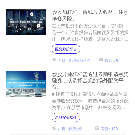
炒股加杠杆：借钱放大收益，注意
爆仓风险。
在股市投资中配资炒股平台，“加杠杆”
是一个让许多投资者既向往又警惕的操
作。所谓加杠杆炒股，通俗来说就是借
钱炒股，通过借入资金放大投资本金，
配资炒股平台
从而在行情向好时获得远....
栏目：配资炒股平台
阅读：67
炒股开通杠杆需通过券商申请融资
融券，或选择合规的场外配资平
台。
# 炒股开通杠杆需通过券商申请融资融
券港股配资软件，或选择合规的场外配
资平台 在股票市场中，杠杆交易因其
放大收益的特点，吸引了大量投资者。
港股配资软件
然而，杠杆交易也伴随着....
栏目：配资炒股
阅读：173