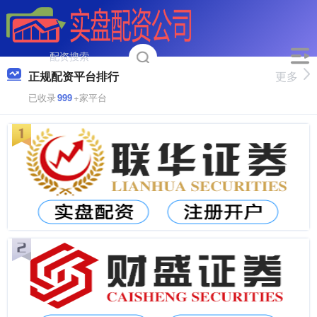
正规配资平台排行
更多
已收录
999
+家平台