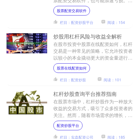
票配资交易软件，也可能加速亏损。对
于刚接触杠杆交易的新手来说，掌握正
股票配资交易软件
确的风控与仓位管理技巧，....
栏目：配资炒股平台
阅读：154
炒股用杠杆风险与收益全解析
在股市投资中股票在线配资如何，杠杆
交易是一种常见的策略，它允许投资者
以较小的本金撬动更大的资金量进行交
易。这种“借钱炒股”的方式，既能放大
股票在线配资如何
收益，也可能放大亏损。....
栏目：配资炒股
阅读：101
杠杆炒股查询平台推荐指南
在股票市场中，杠杆炒股作为一种放大
收益的交易方式，吸引了众多投资者的
关注。然而，随着市场需求的增长，各
类杠杆炒股平台层出不穷，如何从众多
配资炒股平台
平台中筛选出安全、透明、....
栏目：实盘配资公司
阅读：185