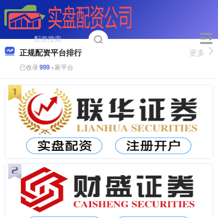
正规配资平台排行
更多
已收录
999
+家平台