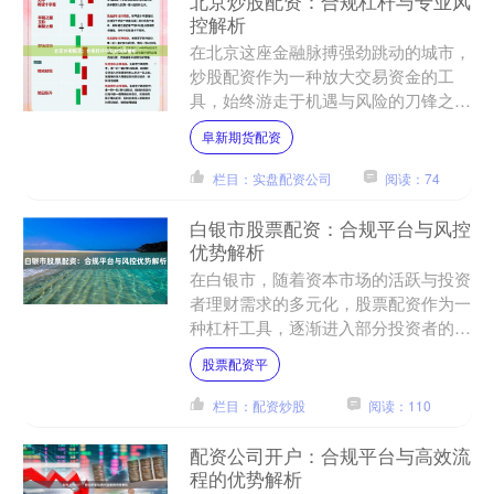
北京炒股配资：合规杠杆与专业风
控解析
在北京这座金融脉搏强劲跳动的城市，
炒股配资作为一种放大交易资金的工
具，始终游走于机遇与风险的刀锋之
上。它既是部分投资者试图撬动更大收
阜新期货配资
益的“杠杆”，也因其潜在的巨....
栏目：实盘配资公司
阅读：74
白银市股票配资：合规平台与风控
优势解析
在白银市，随着资本市场的活跃与投资
者理财需求的多元化，股票配资作为一
种杠杆工具，逐渐进入部分投资者的视
野。然而，高收益往往伴随着高风险，
股票配资平
尤其是在配资这一放大波动....
栏目：配资炒股
阅读：110
配资公司开户：合规平台与高效流
程的优势解析