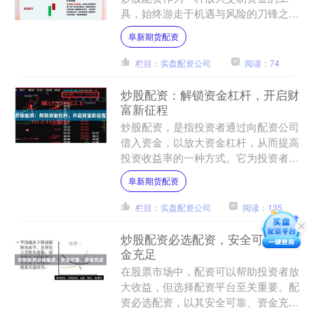
具，始终游走于机遇与风险的刀锋之
上。它既是部分投资者试图撬动更大收
阜新期货配资
益的“杠杆”，也因其潜在的巨....
栏目：实盘配资公司
阅读：74
炒股配资：解锁资金杠杆，开启财
富新征程
炒股配资，是指投资者通过向配资公司
借入资金，以放大资金杠杆，从而提高
投资收益率的一种方式。它为投资者提
供了撬动更大资金的杠杆，开启财富新
阜新期货配资
征程。 **资金杠杆的优....
栏目：实盘配资公司
阅读：135
炒股配资必选配资，安全可靠，资
金充足
在股票市场中，配资可以帮助投资者放
大收益，但选择配资平台至关重要。配
资必选配资，以其安全可靠、资金充足