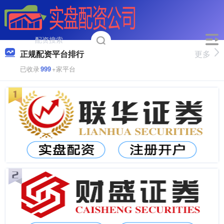
正规配资平台排行
更多
已收录
999
+家平台