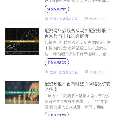
速变化的金融市场中，股票投资已成为
许多人财富增值的重要途径。然而，资
港股配资软件
金不足往往成为投资者扩....
栏目：实盘配资公司
阅读：142
配资网络炒股合法吗？配资炒股平
台风险与正规渠道解析
随着股市行情的波动实盘股票配资，越
来越多的投资者希望通过杠杆放大收
益，网络配资炒股平台应运而生。然
而，许多投资者在追求高回报的同时，
实盘股票配资
往往忽略了背后的法律风险和安....
栏目：配资炒股平台
阅读：125
配资炒股平台有哪些？网络配资安
全指南
**导语：** 随着股市波动加剧，部分投
资者对资金杠杆的需求上升，“配资炒
股”再次进入公众视野。然而，网络配
资鱼龙混杂实盘股票配资，风险极高。
实盘股票配资