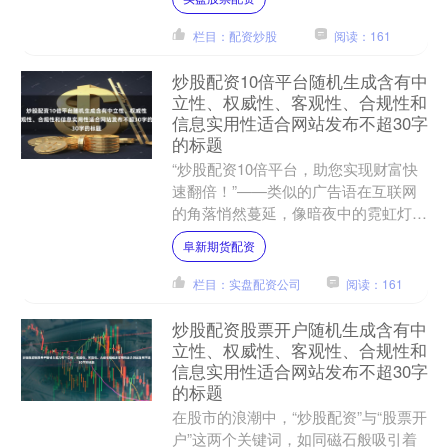
本文将为您梳理当前....
栏目：配资炒股
阅读：161
炒股配资10倍平台随机生成含有中
立性、权威性、客观性、合规性和
信息实用性适合网站发布不超30字
的标题
“炒股配资10倍平台，助您实现财富快
速翻倍！”——类似的广告语在互联网
的角落悄然蔓延，像暗夜中的霓虹灯，
闪烁着诱人而危险的光芒。这些平台宣
阜新期货配资
称能为投资者提供高达本....
栏目：实盘配资公司
阅读：161
炒股配资股票开户随机生成含有中
立性、权威性、客观性、合规性和
信息实用性适合网站发布不超30字
的标题
在股市的浪潮中，“炒股配资”与“股票开
户”这两个关键词，如同磁石般吸引着