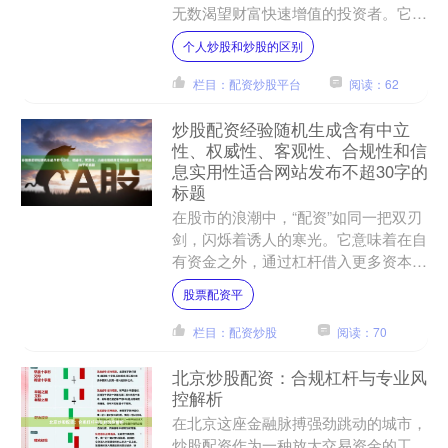
无数渴望财富快速增值的投资者。它们
共同勾勒出一条看似通往财务自由的捷
个人炒股和炒股的区别
径，却也暗藏着足以吞....
栏目：配资炒股平台
阅读：62
炒股配资经验随机生成含有中立
性、权威性、客观性、合规性和信
息实用性适合网站发布不超30字的
标题
在股市的浪潮中，“配资”如同一把双刃
剑，闪烁着诱人的寒光。它意味着在自
有资金之外，通过杠杆借入更多资本，
试图放大收益。这听起来像是通往财富
股票配资平
的捷径，实则是一条布满....
栏目：配资炒股
阅读：70
北京炒股配资：合规杠杆与专业风
控解析
在北京这座金融脉搏强劲跳动的城市，
炒股配资作为一种放大交易资金的工